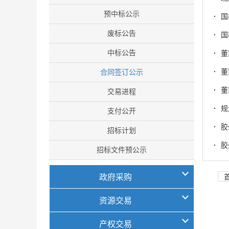
预中标公示
·
国
废标公告
·
国
中标公告
·
董
·
董
合同签订公示
·
董
交易进程
·
规
支付公开
·
胶
招标计划
·
胶
招标文件预公示
政府采购
资源交易
产权交易