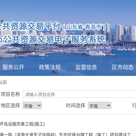
服务公开
政策法规
监督信息
区市动态
公示
项目名称
地区选择
时间选择
环岛设施完善工程(施工)
港一路（滨海大道至子信路段）生态环境治理工程（施工）项目建设工...