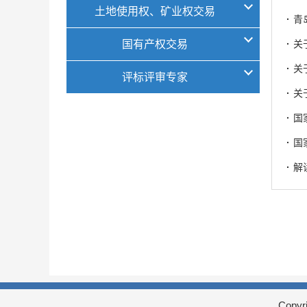
土地使用权、矿业权交易
·
青
国有产权交易
·
关
·
关
评标评审专家
·
关
·
国
·
国
·
解
Copy