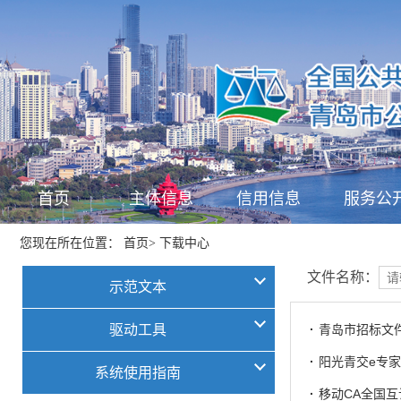
首页
主体信息
信用信息
服务公
首页
下载中心
您现在所在位置：
>
文件名称：
示范文本
驱动工具
·
青岛市招标文
·
阳光青交e专
系统使用指南
·
移动CA全国