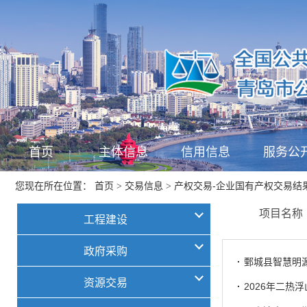
首页
主体信息
信用信息
服务公
首页
交易信息
产权交易-企业国有产权交易结
您现在所在位置：
>
>
项目名
工程建设
政府采购
·
鄄城县智慧明
资源交易
·
2026年二