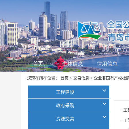
首页
主体信息
信用信息
首页
交易信息
企业非国有产权挂
您现在所在位置：
>
>
工程建设
政府采购
·
工
资源交易
·
工