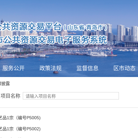
服务公开
政策法规
监督信息
区市动态
牌披露
项目名称
艺品1宗（编号P5005)
艺品1宗（编号P5002)