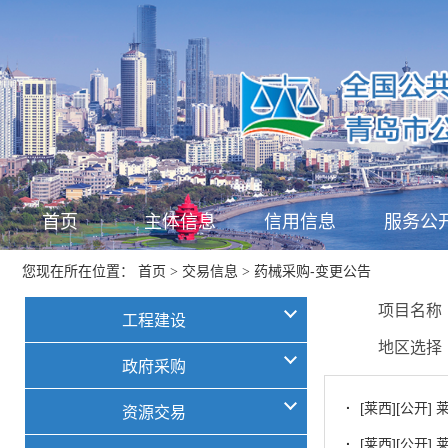
首页
主体信息
信用信息
服务公
首页
交易信息
药械采购-变更公告
您现在所在位置：
>
>
项目名
工程建设
地区选
政府采购
·
[莱西][公开
资源交易
·
[莱西][公开