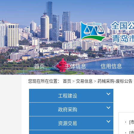
首页
主体信息
信用信息
首页
交易信息
药械采购-废标公告
您现在所在位置：
>
>
工程建设
政府采购
·
[
资源交易
·
[