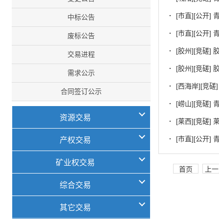
·
[市直][公开
中标公告
·
[市直][公开
废标公告
·
[胶州][竞磋
交易进程
·
[胶州][竞磋
需求公示
·
[西海岸][竞
合同签订公示
·
[崂山][竞磋
资源交易
·
[莱西][竞磋
·
[市直][公开
产权交易
矿业权交易
首页
上一
综合交易
其它交易