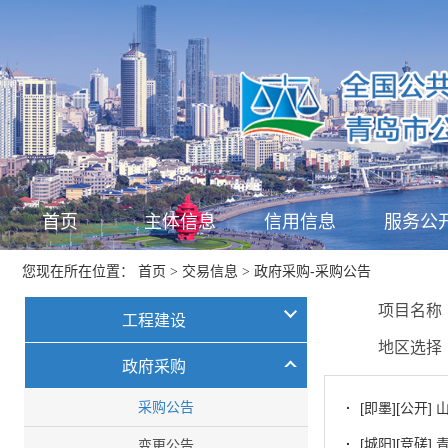
首页
主体信息
信用信息
服务公
首页
交易信息
政府采购-采购公告
您现在所在位置：
>
>
项目名
工程建设
地区选
政府采购
采购公告
·
[即墨][公开
·
[城阳][竞磋
变更公告