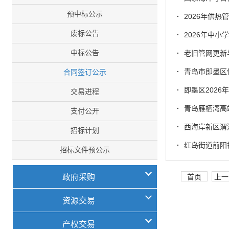
预中标公示
·
2026年供
废标公告
·
2026年中小
中标公告
·
老旧管网更新
·
青岛市即墨区
合同签订公示
·
即墨区202
交易进程
·
青岛雁栖湾高
支付公开
·
西海岸新区渭
招标计划
·
红岛街道前阳社
招标文件预公示
政府采购
首页
上一
资源交易
产权交易