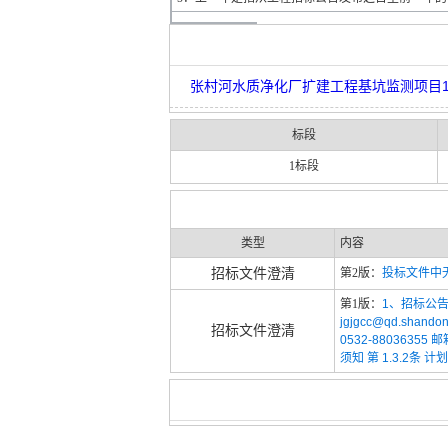
张村河水质净化厂扩建工程基坑监测项目1标
标段
1标段
类型
内容
招标文件澄清
第2版：
投标文件中无
第1版：
1、招标公告中
jgjgcc@qd.sha
招标文件澄清
0532-880363
须知 第 1.3.2条 计