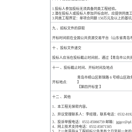
1.投标人参加投标无须具备同类工程经验。
2.潜在投标人或投标人参加开标会时，应提供同类
3.同类工程界定：单项合同额 150万元及以上的基
九 、招标文件的获取
开标时间前在全国公共资源交易平台（山东省青岛市）青岛市
十 、投标文件递交
投标人应当在投标截止时间前，通过【青岛市公共
十一 、投标截止时间、开标时间及地点
青岛市崂山区新锦路 6 号崂山区政务
开标地点:
】
【第四开标室 】
十二 、其他
1．本工程无保密内容。
2、异议受理联系人：李经理，联系电话：0532-819
3．投诉举报电话：0532-85066759 邮箱：jgjgcc@qd.s
4．网上技术支持电话：0532-85871505
5．上一年是指从工程招标公告发布之日至前一年的