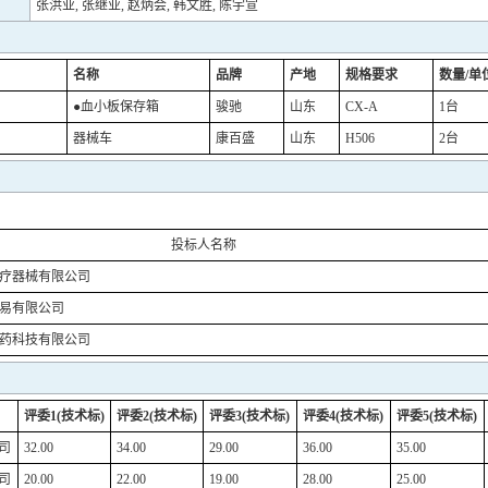
张洪业, 张继业, 赵炳会, 韩文胜, 陈宇宣
名称
品牌
产地
规格要求
数量/单
●血小板保存箱
骏驰
山东
CX-A
1台
器械车
康百盛
山东
H506
2台
投标人名称
疗器械有限公司
易有限公司
药科技有限公司
评委1(技术标)
评委2(技术标)
评委3(技术标)
评委4(技术标)
评委5(技术标)
司
32.00
34.00
29.00
36.00
35.00
司
20.00
22.00
19.00
28.00
25.00