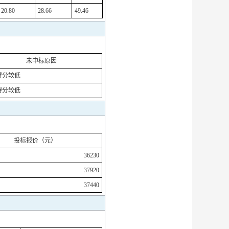
20.80
28.66
49.46
未中标原因
得分较低
得分较低
投标报价（元）
36230
37920
37440