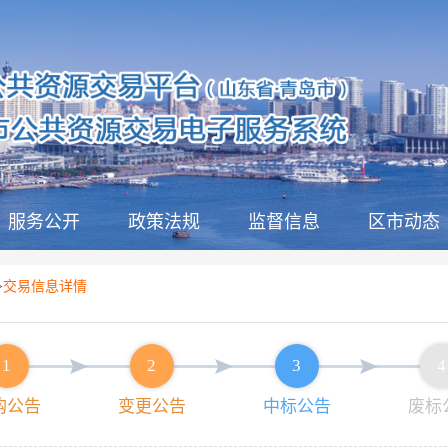
服务公开
政策法规
监督信息
区市动态
>
交易信息详情
1
2
3
4
购公告
变更公告
中标公告
废标