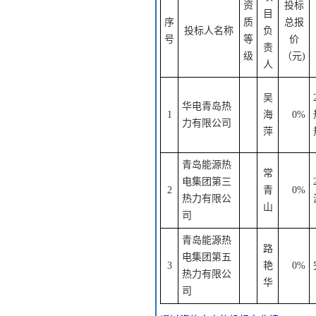
资
投标
目
序
质
总报
投标人名称
负
号
等
价
责
级
（元)
人
吴
华电青岛热
1
海
0%
力有限公司
萍
青岛能源热
常
电集团第三
2
青
0%
热力有限公
山
司
青岛能源热
路
电集团第五
3
艳
0%
热力有限公
华
司