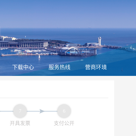
下载中心
服务热线
营商环境
7
6
开具发票
支付公开