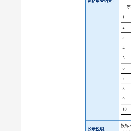
资格审查结果：
序
1
2
3
4
5
6
7
8
9
10
投标
公示说明：