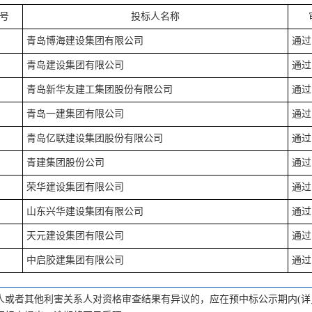
号
投标人名称
青岛博海建设集团有限公司
通过
青岛建设集团有限公司
通过
青岛新华友建工集团股份有限公司
通过
青岛一建集团有限公司
通过
青岛亿联建设集团股份有限公司
通过
青建集团股份公司
通过
荣华建设集团有限公司
通过
山东兴华建设集团有限公司
通过
天元建设集团有限公司
通过
中启胶建集团有限公司
通过
人或者其他利害关系人对资格审查结果有异议的，应在预中标公示期内(详