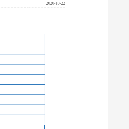
2020-10-22