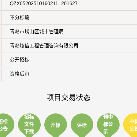
QZX05202510160211--201627
不分标段
青岛市崂山区城市管理局
青岛炫信工程管理咨询有限公司
公开招标
资格后审
项目交易状态
招标
预中
招标
中
文件
标公
开标
评标
公告
公
下载
示