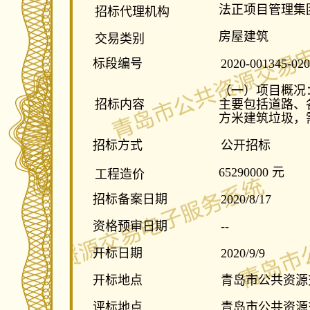
法正项目管理集
招标代理机构
房屋建筑
交易类别
标段编号
2020-001345-020
（一）项目概况：
招标内容
主要包括道路、各
方米建筑垃圾，
招标方式
公开招标
65290000 元
工程造价
招标备案日期
2020/8/17
资格预审日期
--
开标日期
2020/9/9
开标地点
青岛市公共资源交
评标地点
青岛市公共资源